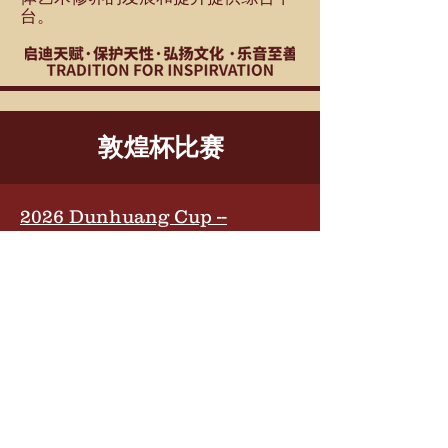
台。
敦煌杯比赛
2026 Dunhuang Cup --
Guideline
2026 Dunhuang Cup --
Competition Result